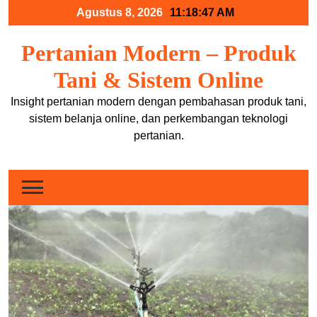
Skip
Agustus 8, 2026
11:18:48 AM
to
content
Pertanian Modern – Produk
Tani & Sistem Online
Insight pertanian modern dengan pembahasan produk tani,
sistem belanja online, dan perkembangan teknologi
pertanian.