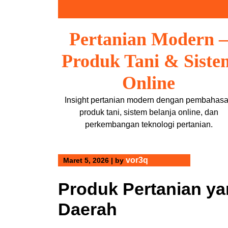
Skip
to
content
Pertanian Modern –
Produk Tani & Siste
Online
Insight pertanian modern dengan pembahas
produk tani, sistem belanja online, dan
perkembangan teknologi pertanian.
vor3q
Maret 5, 2026
|
by
Produk Pertanian y
Daerah