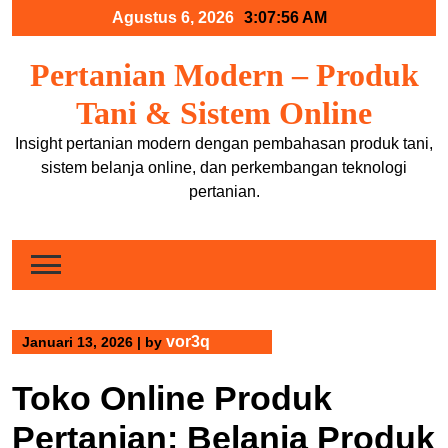
Skip
Agustus 6, 2026
3:07:57 AM
to
content
Pertanian Modern – Produk
Tani & Sistem Online
Insight pertanian modern dengan pembahasan produk tani,
sistem belanja online, dan perkembangan teknologi
pertanian.
vor3q
Januari 13, 2026
|
by
Toko Online Produk
Pertanian: Belanja Produk